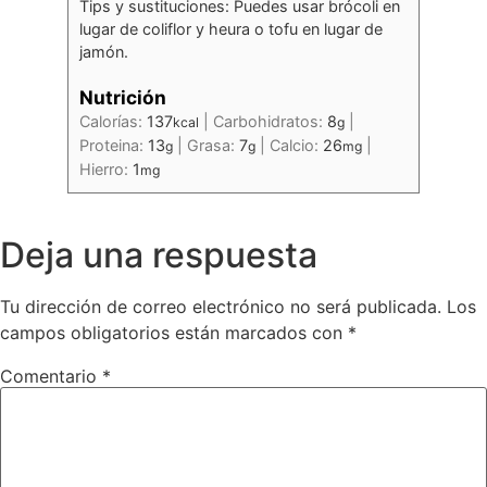
Tips y sustituciones: Puedes usar brócoli en
lugar de coliflor y heura o tofu en lugar de
jamón.
Nutrición
Calorías:
137
|
Carbohidratos:
8
|
kcal
g
Proteina:
13
|
Grasa:
7
|
Calcio:
26
|
g
g
mg
Hierro:
1
mg
Deja una respuesta
Tu dirección de correo electrónico no será publicada.
Los
campos obligatorios están marcados con
*
Comentario
*