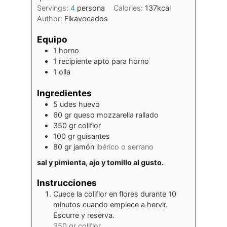
Servings:
4
persona
Calories:
137
kcal
Author:
Fikavocados
Equipo
1 horno
1 recipiente apto para horno
1 olla
Ingredientes
5
udes
huevo
60
gr
queso mozzarella rallado
350
gr
coliflor
100
gr
guisantes
80
gr
jamón
ibérico o serrano
sal y pimienta, ajo y tomillo al gusto.
Instrucciones
Cuece la coliflor en flores durante 10
minutos cuando empiece a hervir.
Escurre y reserva.
350 gr coliflor