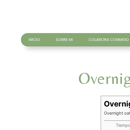
INICIO
SOBRE MI
COLABORA CONMIGO
Overnig
Overnig
Overnight oat
Tiempo