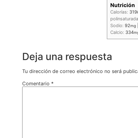
Nutrición
Calorías:
319
polinsaturad
Sodio:
92
mg
Calcio:
334
m
Deja una respuesta
Tu dirección de correo electrónico no será public
Comentario
*