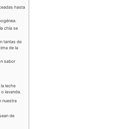
oceadas hasta
mogénea.
la chía se
n tantas de
cima de la
con sabor
la leche
a o lavanda.
n nuestra
 sean de