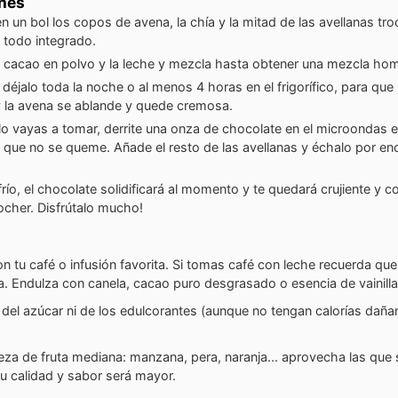
ones
n un bol los copos de avena, la chía y la mitad de las avellanas tr
 todo integrado.
 cacao en polvo y la leche y mezcla hasta obtener una mezcla ho
 déjalo toda la noche o al menos 4 horas en el frigorífico, para que 
y la avena se ablande y quede cremosa.
o vayas a tomar, derrite una onza de chocolate en el microondas e
 que no se queme. Añade el resto de las avellanas y échalo por en
 frío, el chocolate solidificará al momento y te quedará crujiente y 
rocher. Disfrútalo mucho!
tu café o infusión favorita. Si tomas café con leche recuerda que 
. Endulza con canela, cacao puro desgrasado o esencia de vainill
del azúcar ni de los edulcorantes (aunque no tengan calorías daña
za de fruta mediana: manzana, pera, naranja... aprovecha las que
u calidad y sabor será mayor.