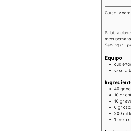
Curso:
Acomp
Palabra clav
menusemanal, 
Servings:
1
pe
Equipo
cubierto
vaso o b
Ingredient
40
gr
co
10
gr
ch
10
gr
av
6
gr
cac
200
ml
l
1
onza
c