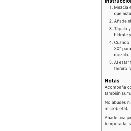
Instrucci
Mezcla e
que esté
Añade el
Tápalo y
hidrate 
Cuando l
30" para
mezcla.
Al estar
ferrero 
Notas
Acompaña con 
también suma
No abuses ni 
microbiota).
Añade una pie
temporada, s