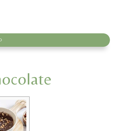
O
hocolate