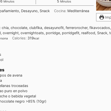
6
5
Minutos
Minutos
añamiento, Desayuno, Snack
Cocina:
Mediterránea
Impr
e:
chia, chocolate, clubfika, desayunofit, ferrerorocher, fikavocados,
overnight, overnightoats, porridge, porridgefit, realfood, Snack,
Calories:
319
rsona
kcal
s
ol
es
pos de avena
ía
ellanas troceadas
ao puro en polvo
eche o bebida vegetal
hocolate negro >85% (10gr)