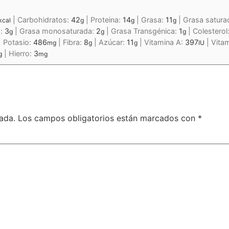
|
Carbohidratos:
42
|
Proteina:
14
|
Grasa:
11
|
Grasa satura
kcal
g
g
g
a:
3
|
Grasa monosaturada:
2
|
Grasa Transgénica:
1
|
Colesterol
g
g
g
|
Potasio:
486
|
Fibra:
8
|
Azúcar:
11
|
Vitamina A:
397
|
Vita
mg
g
g
IU
|
Hierro:
3
g
mg
ada.
Los campos obligatorios están marcados con
*