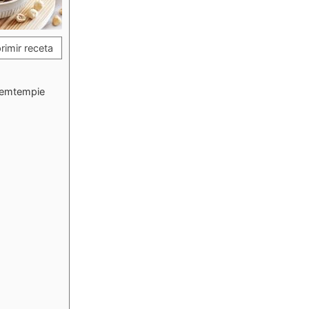
imir receta
 temtempie