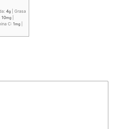
da:
4
|
Grasa
g
:
10
|
mg
mina C:
1
|
mg