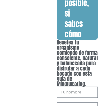
posible,
si
sabes
cómo
Resetea tu
organismo
comiendo de forma
consciente, natural
y balanceada para
disfrutar a cada
bocado con esta
guía de
MindfulEating.